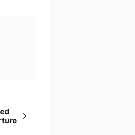
ted
rture