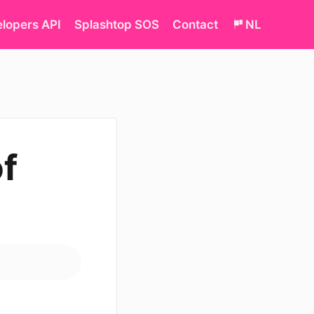
lopers API
Splashtop SOS
Contact
NL
f