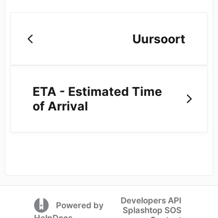
Uursoort
ETA - Estimated Time
of Arrival
Developers API
(opens in a new tab)
Powered by
Splashtop SOS
(opens in a new tab)