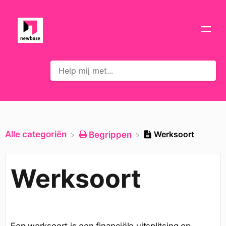
Alle categoriën
Werksoort
​Begrippen
Werksoort