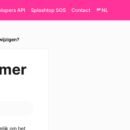
lopers API
Splashtop SOS
Contact
NL
ijzigen?
mmer
lijk om het