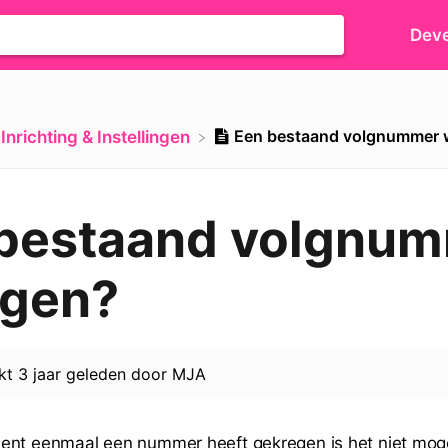
Deve
Een bestaand volgnummer w
​Inrichting & Instellingen
bestaand volgnu
igen?
rkt
3 jaar geleden
door
MJA
ent eenmaal een nummer heeft gekregen is het niet moge