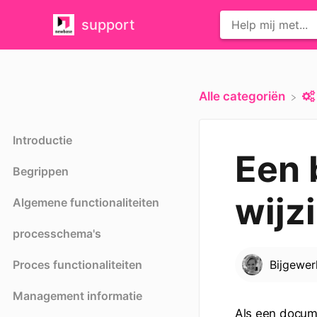
support
Alle categoriën
Introductie
Een 
Begrippen
wijz
Algemene functionaliteiten
processchema's
Proces functionaliteiten
Bijgewe
Management informatie
Als een docum