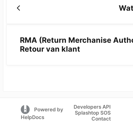
Wat
RMA (Return Merchanise Author
Retour van klant
Developers API
(opens in a new tab)
Powered by
Splashtop SOS
(opens in a new tab)
HelpDocs
Contact