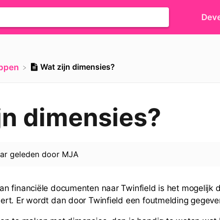
Deve
Wat zijn dimensies?
ippen
jn dimensies?
aar geleden
door
MJA
an financiële documenten naar Twinfield is het mogelijk d
eert. Er wordt dan door Twinfield een foutmelding gegev