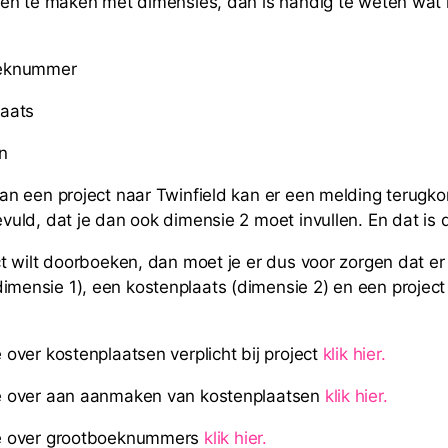
eden te maken met dimensies, dan is handig te weten wat
oeknummer
laats
n
an een project naar Twinfield kan er een melding terugko
vuld, dat je dan ook dimensie 2 moet invullen. En dat is 
ct wilt doorboeken, dan moet je er dus voor zorgen dat er
ensie 1), een kostenplaats (dimensie 2) en een project 
 over kostenplaatsen verplicht bij project
klik hier.
e over aan aanmaken van kostenplaatsen
klik hier.
ie over grootboeknummers
klik hier.