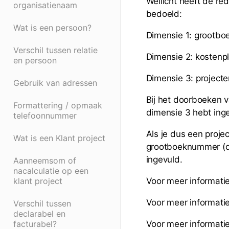
Wellicht heeft de r
organisatienaam
bedoeld:
Wat is een persoon?
Dimensie 1: grootb
Verschil tussen relatie
Dimensie 2: kostenp
en persoon
Dimensie 3: projecte
Gebruik van adressen
Bij het doorboeken v
Formattering / opmaak
dimensie 3 hebt inge
telefoonnummer
Als je dus een proje
Wat is een Klant project
grootboeknummer (dim
ingevuld.
Aanneemsom of
nacalculatie op een
klant project
Voor meer informatie
Voor meer informati
Verschil tussen
declarabel en
facturabel?
Voor meer informat