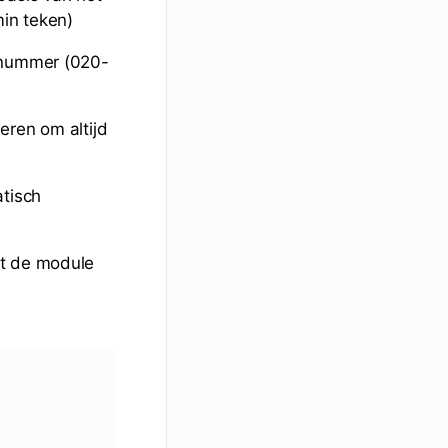
min teken)
onnummer (020-
eren om altijd
atisch
et de module