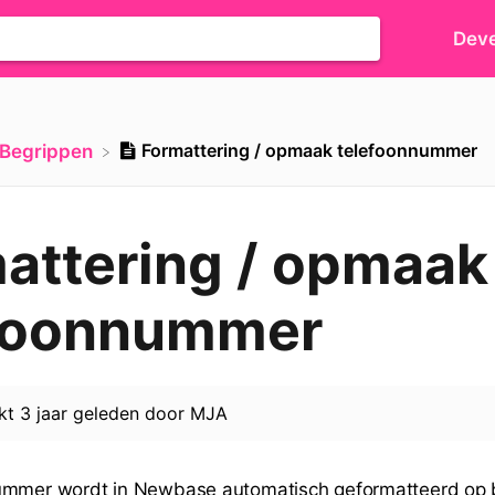
Deve
Formattering / opmaak telefoonnummer
​Begrippen
attering / opmaak
efoonnummer
rkt
3 jaar geleden
door
MJA
ummer wordt in Newbase automatisch geformatteerd op b