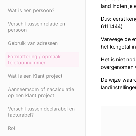
land indien je
Wat is een persoon?
Dus: eerst ken
Verschil tussen relatie en
6111444)
persoon
Vanwege de eve
Gebruik van adressen
het kengetal in
Formattering / opmaak
Het is niet no
telefoonnummer
overgenomen va
Wat is een Klant project
De wijze waaro
landinstellinge
Aanneemsom of nacalculatie
op een klant project
Verschil tussen declarabel en
facturabel?
Rol