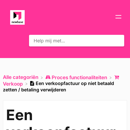
Alle categoriën
​Proces functionaliteiten
Een verkoopfactuur op niet betaald
​Verkoop
zetten / betaling verwijderen
Een