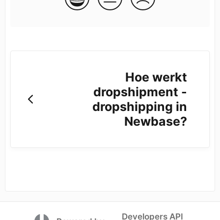
Hoe werkt
dropshipment -
dropshipping in
Newbase?
Developers API
(opens in a new tab)