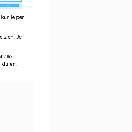
 kun je per
e zien. Je
 alle
n duren.