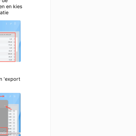
e de
en en kies
atie
n 'export