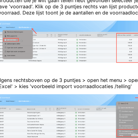
producten die je wilt gaan tellen hebt gevonden selecteer j
ave 'voorraad'. Klik op de 3 puntjes rechts van lijst product
 voorraad. Deze lijst toont je de aantallen en de voorraadloc
olgens rechtsboven op de 3 puntjes > open het menu > ope
xcel' > kies 'voorbeeld import voorraadlocaties /telling'