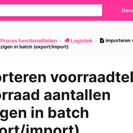
Deve
Importeren v
​Proces functionaliteiten
​Logistiek
jzigen in batch (export/import)
rteren voorraadtel
orraad aantallen
igen in batch
ort/import)