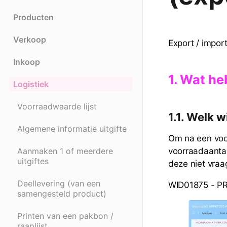
Producten
Verkoop
Export / import
Inkoop
1. Wat he
Logistiek
Voorraadwaarde lijst
1.1. Welk 
Algemene informatie uitgifte
Om na een voor
voorraadaantal
Aanmaken 1 of meerdere
uitgiftes
deze niet vraa
Deellevering (van een
WID01875 - 
samengesteld product)
Printen van een pakbon /
raaplijst