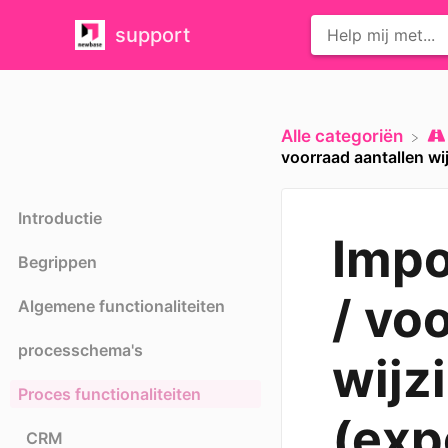
support
Alle categoriën
voorraad aantallen wi
Introductie
Impo
Begrippen
/ vo
Algemene functionaliteiten
processchema's
wijz
Proces functionaliteiten
(exp
CRM