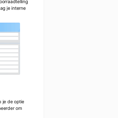
orraadtelling
ag je interne
 je de optie
eheerder om