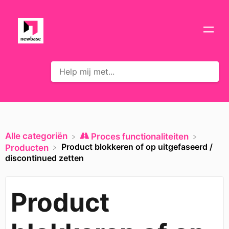
Alle categoriën
​Proces functionaliteiten
Product blokkeren of op uitgefaseerd /
​Producten
discontinued zetten
Product