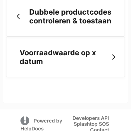
Dubbele productcodes
controleren & toestaan
Voorraadwaarde op x
datum
Developers API
(opens in a new tab)
Powered by
Splashtop SOS
(opens in a new tab)
HelpDocs
Contact