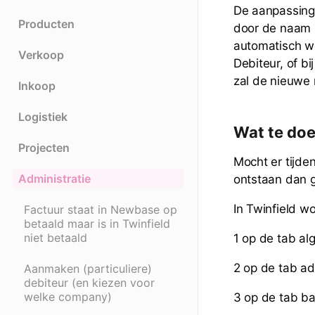
De aanpassing
Producten
door de naam i
automatisch wo
Verkoop
Debiteur, of bi
zal de nieuwe
Inkoop
Logistiek
Wat te doe
Projecten
Mocht er tijde
Administratie
ontstaan dan 
In Twinfield w
Factuur staat in Newbase op
betaald maar is in Twinfield
niet betaald
1 op de tab a
2 op de tab a
Aanmaken (particuliere)
debiteur (en kiezen voor
welke company)
3 op de tab b