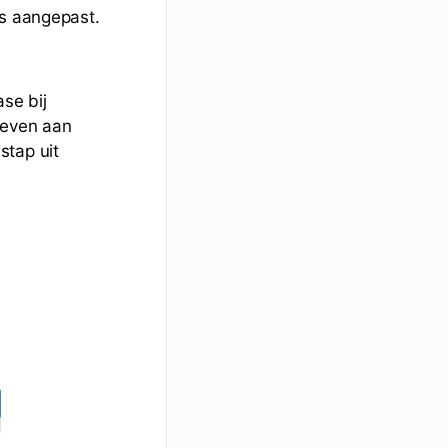
is aangepast.
se bij
geven aan
stap uit