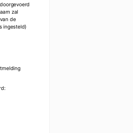
 doorgevoerd
naam zal
 van de
s ingesteld)
utmelding
rd: