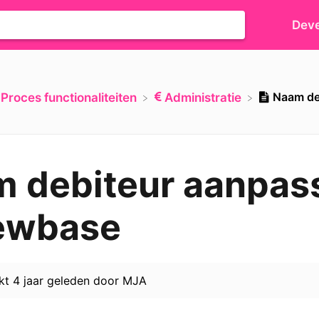
Deve
Naam de
​Proces functionaliteiten
​Administratie
 debiteur aanpas
ewbase
rkt
4 jaar geleden
door
MJA