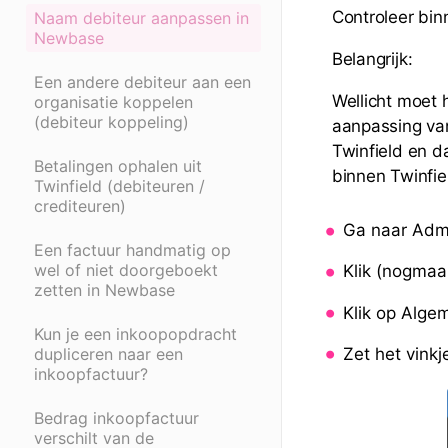
Controleer bin
Naam debiteur aanpassen in
Newbase
Belangrijk:
Een andere debiteur aan een
Wellicht moet 
organisatie koppelen
(debiteur koppeling)
aanpassing va
Twinfield en d
Betalingen ophalen uit
binnen Twinfie
Twinfield (debiteuren /
crediteuren)
Ga naar Admin
Een factuur handmatig op
wel of niet doorgeboekt
Klik (nogmaal
zetten in Newbase
Klik op Alge
Kun je een inkoopopdracht
Zet het vink
dupliceren naar een
inkoopfactuur?
Bedrag inkoopfactuur
verschilt van de