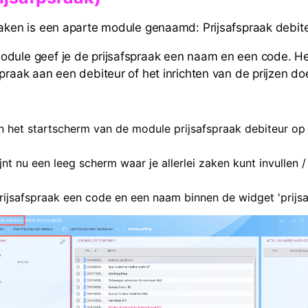
raken is een aparte module genaamd: Prijsafspraak debite
odule geef je de prijsafspraak een naam en een code. H
spraak aan een debiteur of het inrichten van de prijzen do
en het startscherm van de module prijsafspraak debiteur op 
jnt nu een leeg scherm waar je allerlei zaken kunt invullen 
rijsafspraak een code en een naam binnen de widget 'prijsa