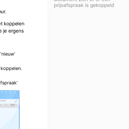
prijsafspraak is gekoppeld
ur.
et koppelen
e je ergens
'nieuw'
/ koppelen.
fspraak'