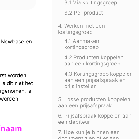
3.1 Via kortingsgroep
3.2 Per product
4. Werken met een
kortingsgroep
4.1 Aanmaken
in Newbase en
kortingsgroep
4.2 Producten koppelen
aan een kortingsgroep
4.3 Kortingsgroep koppelen
erst worden
aan een prijsafspraak en
s dit niet het
prijs instellen
ergenomen. Is
k worden
5. Losse producten koppelen
aan een prijsafspraak
6. Prijsafspraak koppelen aan
een debiteur
(naam
7. Hoe kun je binnen een
document zien of er een