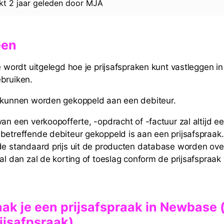
rkt
2 jaar geleden
door
MJA
een
le wordt uitgelegd hoe je prijsafspraken kunt vastleggen 
bruiken.
n kunnen worden gekoppeld aan een debiteur.
van een verkoopofferte, -opdracht of -factuur zal altijd e
betreffende debiteur gekoppeld is aan een prijsafspraak. I
de standaard prijs uit de producten database worden ov
val dan zal de korting of toeslag conform de prijsafspraa
ak je een prijsafspraak in Newbase
ijsafpsraak)