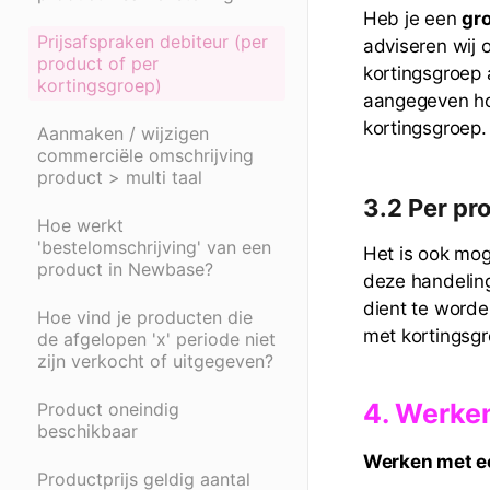
Heb je een
gr
Prijsafspraken debiteur (per
adviseren wij
product of per
kortingsgroep 
kortingsgroep)
aangegeven hoe
kortingsgroep.
Aanmaken / wijzigen
commerciële omschrijving
product > multi taal
3.2 Per pr
Hoe werkt
'bestelomschrijving' van een
Het is ook mo
product in Newbase?
deze handeling
dient te worde
Hoe vind je producten die
met kortingsg
de afgelopen 'x' periode niet
zijn verkocht of uitgegeven?
4. Werke
Product oneindig
beschikbaar
Werken met ee
Productprijs geldig aantal