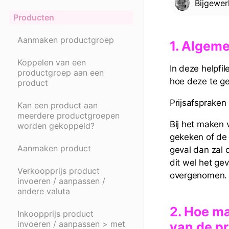
Bijgewe
Producten
Aanmaken productgroep
1. Algem
Koppelen van een
In deze helpfi
productgroep aan een
hoe deze te ge
product
Prijsafsprake
Kan een product aan
meerdere productgroepen
Bij het maken 
worden gekoppeld?
gekeken of de 
Aanmaken product
geval dan zal 
dit wel het ge
Verkoopprijs product
overgenomen.
invoeren / aanpassen /
andere valuta
2. Hoe ma
Inkoopprijs product
invoeren / aanpassen > met
van de pr