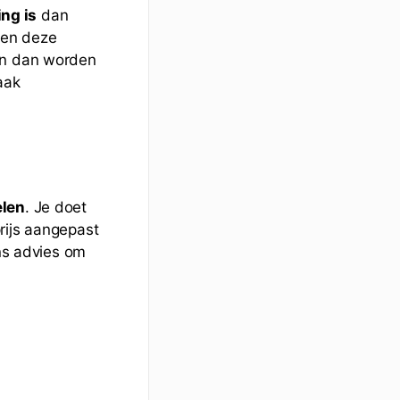
ng is
dan
 en deze
kan dan worden
aak
elen
. Je doet
rijs aangepast
ons advies om