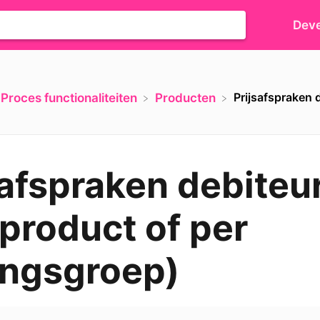
Deve
Prijsafspraken 
​Proces functionaliteiten
​Producten
safspraken debiteu
 product of per
ingsgroep)