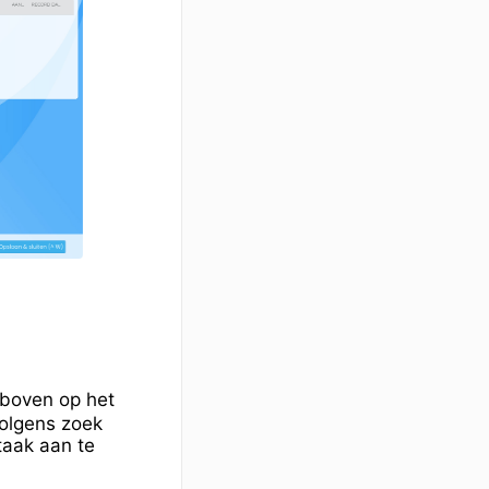
tsboven op het
volgens zoek
taak aan te