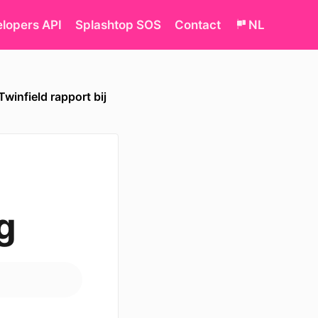
lopers API
Splashtop SOS
Contact
NL
winfield rapport bij
g