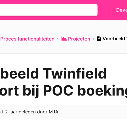
Deve
Voorbeeld T
​Proces functionaliteiten
​Projecten
beeld Twinfield
ort bij POC boekin
rkt
2 jaar geleden
door
MJA