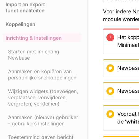
Import en export
functionaliteiten
Voor iedere N
module worde
Koppelingen
Het kopp
Inrichting & Instellingen
Minimaal
Starten met inrichting
Newbase
Newbas
Aanmaken en kopiëren van
persoonlijke snelkoppelingen
Newbase 
Wijzigen widgets (toevoegen,
verplaatsen, verwijderen,
vergroten, verkleinen)
Voordat 
Aanmaken (nieuwe) gebruiker
de '
white
- gebruikers instellingen
Toestemming geven bericht