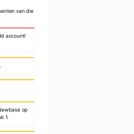
menten van die
ld account!
.
 Newbase op
k 1.