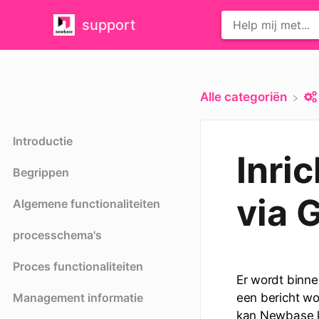
support
Alle categoriën
Introductie
Inri
Begrippen
via 
Algemene functionaliteiten
processchema's
Proces functionaliteiten
Er wordt binn
Management informatie
een bericht w
kan Newbase k