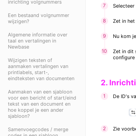
inrichting volgnummers
Selectee
Een bestaand volgnummer
Zet in het
wijzigen?
Algemene informatie over
Nu kom je
taal en vertalingen in
Newbase
Zet in dit
configure
Wijzigen teksten of
aanmaken vertalingen van
printlabels, start-,
eindteksten van documenten
2
. Inric
Aanmaken van een sjabloon
De ID's v
voor een bericht of start/eind
tekst van een document en
hoe koppel je een ander
sjabloon?
Zie voorb
Samenvoegcodes / merge
codes in een sjabloon