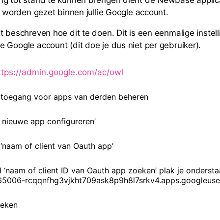
te worden gezet binnen jullie Google account.
t beschreven hoe dit te doen. Dit is een eenmalige instel
 Google account (dit doe je dus niet per gebruiker).
ttps://admin.google.com/ac/owl
 toegang voor apps van derden beheren
’ nieuwe app configureren’
 ‘naam of client van Oauth app’
d ‘naam of client ID van Oauth app zoeken’ plak je ondersta
5006-rcqqnfhg3vjkht709ask8p9h8l7srkv4.apps.googleuse
oeken