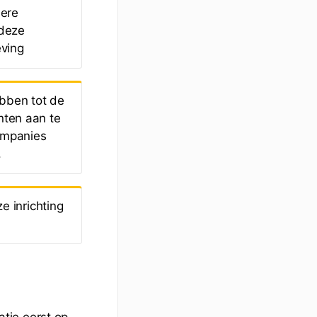
dere
deze
ving
bben tot de
ten aan te
ompanies
.
 inrichting
tie eerst op