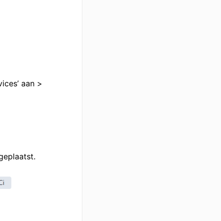
vices’ aan >
eplaatst.