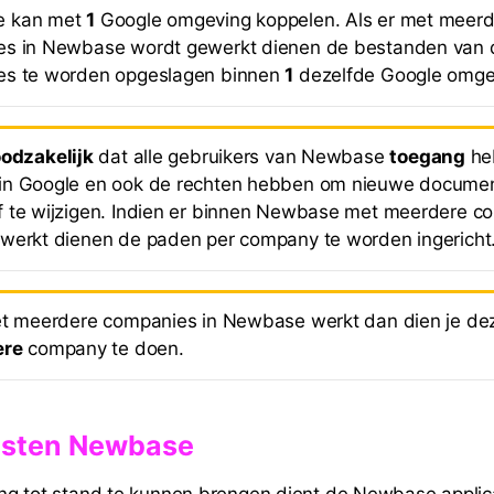
 kan met
1
Google omgeving koppelen. Als er met meer
es in Newbase wordt gewerkt dienen de bestanden van 
es te worden opgeslagen binnen
1
dezelfde Google omge
odzakelijk
dat alle gebruikers van Newbase
toegang
he
n Google en ook de rechten hebben om nieuwe documen
 te wijzigen. Indien er binnen Newbase met meerdere c
werkt dienen de paden per company te worden ingericht
et meerdere companies in Newbase werkt dan dien je deze
ere
company te doen.
listen Newbase
g tot stand te kunnen brengen dient de Newbase applica