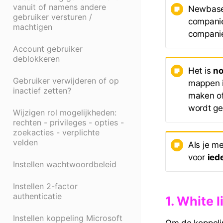
vanuit of namens andere
Newbase
gebruiker versturen /
compani
machtigen
compani
Account gebruiker
deblokkeren
Het is
no
Gebruiker verwijderen of op
mappen i
inactief zetten?
maken of
wordt ge
Wijzigen rol mogelijkheden:
rechten - privileges - opties -
zoekacties - verplichte
velden
Als je m
voor
ied
Instellen wachtwoordbeleid
Instellen 2-factor
authenticatie
1. White 
Instellen koppeling Microsoft
Om de koppelin