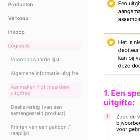
Een uitg
Producten
aangemaa
Verkoop
assembl
Inkoop
Het is n
Logistiek
debiteur 
kan bij v
Voorraadwaarde lijst
deze door
Algemene informatie uitgifte
Aanmaken 1 of meerdere
1. Een sp
uitgiftes
uitgifte:
Deellevering (van een
samengesteld product)
Zoek de ve
bijvoorbe
Printen van een pakbon /
voor gebr
raaplijst