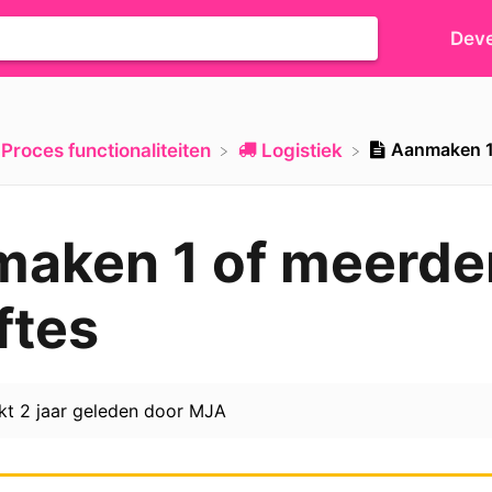
Deve
Aanmaken 1 
​Proces functionaliteiten
​Logistiek
aken 1 of meerde
ftes
rkt
2 jaar geleden
door
MJA