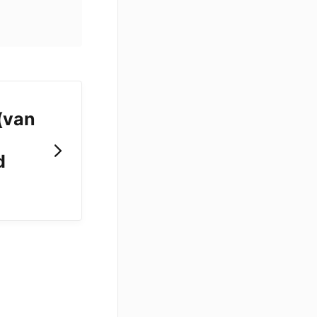
(van
d