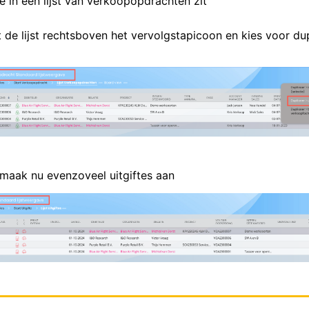
e in een lijst van verkoopopdrachten zit
t de lijst rechtsboven het vervolgstapicoon en kies voor du
aak nu evenzoveel uitgiftes aan