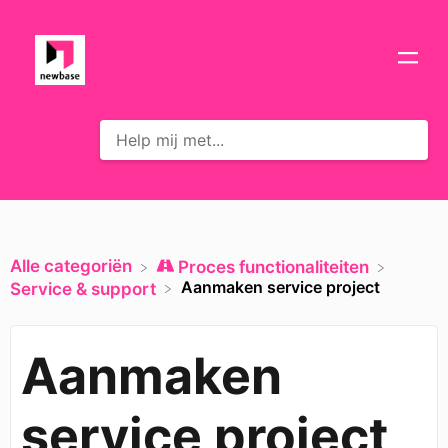
Alle categoriën
​Proces functionaliteiten
Aanmaken service project
​Service & support
Aanmaken
service project