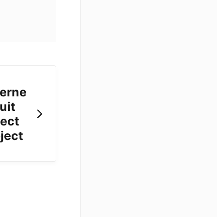
terne
uit
ject
oject