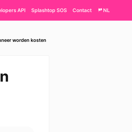
lopers API
Splashtop SOS
Contact
NL
nneer worden kosten
en