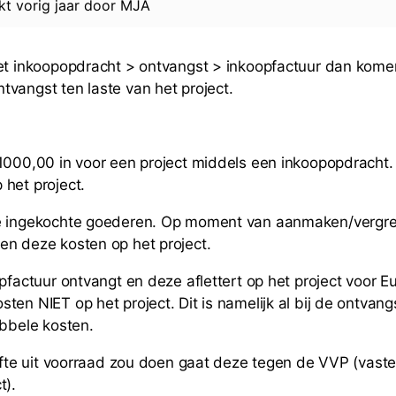
rkt
vorig jaar
door
MJA
et inkoopopdracht > ontvangst > inkoopfactuur dan kome
vangst ten laste van het project.
1000,00 in voor een project middels een inkoopopdracht
het project.
e ingekochte goederen. Op moment van aanmaken/vergr
n deze kosten op het project.
opfactuur ontvangt en deze aflettert op het project voor E
ten NIET op het project. Dit is namelijk al bij de ontvan
ubbele kosten.
gifte uit voorraad zou doen gaat deze tegen de VVP (vaste
t).