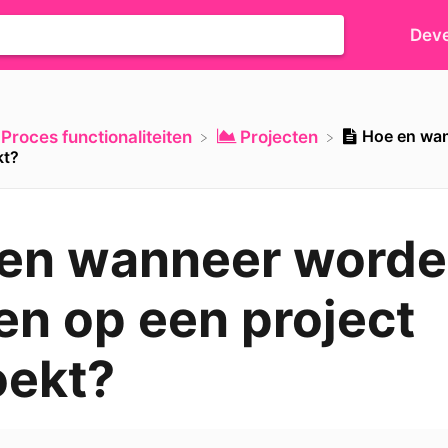
Deve
Hoe en wa
​Proces functionaliteiten
​Projecten
kt?
en wanneer word
en op een project
ekt?