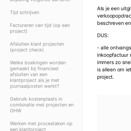
Als je een uitg
Tijd schrijven
verkoopopdrach
beschreven en 
Factureren van tijd (op een
project)
DUS:
Afsluiten klant projecten
- alle ontvang
(project check)
inkoopfactuur 
immers zo snel
Welke boekingen worden
gemaakt bij financieel
is alleen om i
afsluiten van een
project.
klantproject als je met
journaalposten werkt?
Gebruik kostenplaats in
combinatie met projecten en
OHW
Werken met procestaken op
een klantproject