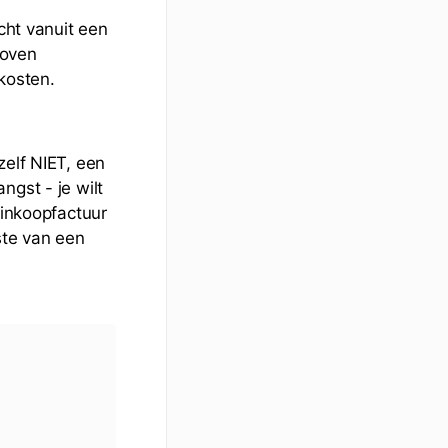
cht vanuit een
boven
kosten.
zelf NIET, een
gst - je wilt
 inkoopfactuur
ste van een