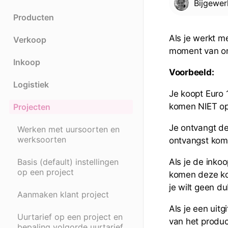
Bijgewe
Producten
Als je werkt m
Verkoop
moment van ont
Inkoop
Voorbeeld:
Logistiek
Je koopt Euro 
komen NIET op 
Projecten
Je ontvangt d
Werken met uursoorten en
werksoorten
ontvangst kome
Basis (default) instellingen
Als je de inko
op een project
komen deze kos
je wilt geen d
Aanmaken klant project
Als je een uit
Uurtarief op een project en
van het produc
bepaling volgorde uurtarief