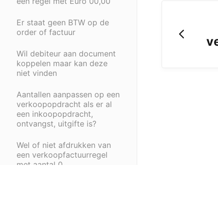
een regel met Euro 00,00
Er staat geen BTW op de
order of factuur
v
Wil debiteur aan document
koppelen maar kan deze
niet vinden
Aantallen aanpassen op een
verkoopopdracht als er al
een inkoopopdracht,
ontvangst, uitgifte is?
Wel of niet afdrukken van
een verkoopfactuurregel
met aantal 0
Geen totaal op de print
Lijst verkoopfacturen met
(opens in a new tab)
(opens in a new ta
inkoop - verkoop - marge
Powered by HelpDocs