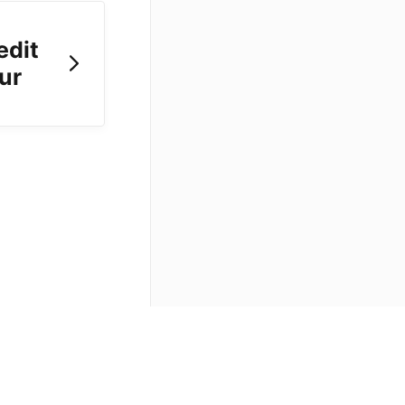
edit
ur
Developers API
Splashtop SOS
Contact