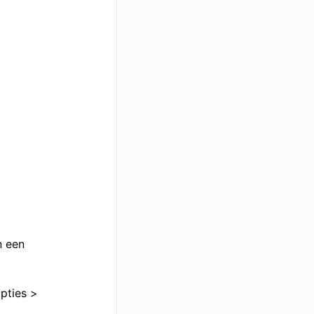
n een
pties >