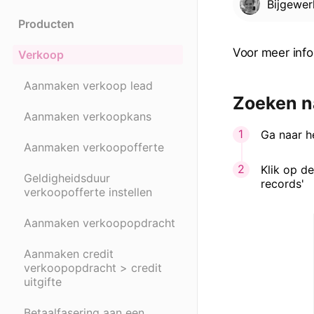
Bijgewe
Producten
Voor meer inf
Verkoop
Aanmaken verkoop lead
Zoeken na
Aanmaken verkoopkans
Ga naar h
Aanmaken verkoopofferte
Klik op d
Geldigheidsduur
records'
verkoopofferte instellen
Aanmaken verkoopopdracht
Aanmaken credit
verkoopopdracht > credit
uitgifte
Betaalfasering aan een