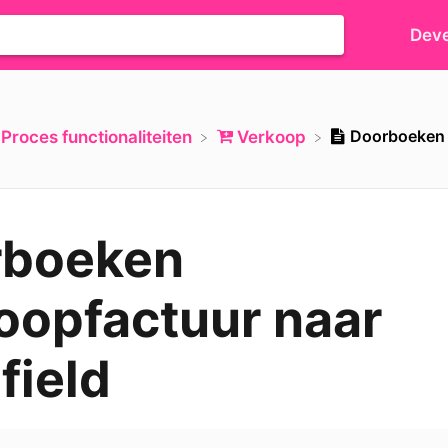
Deve
Doorboeken 
​Proces functionaliteiten
​Verkoop
rboeken
oopfactuur naar
field