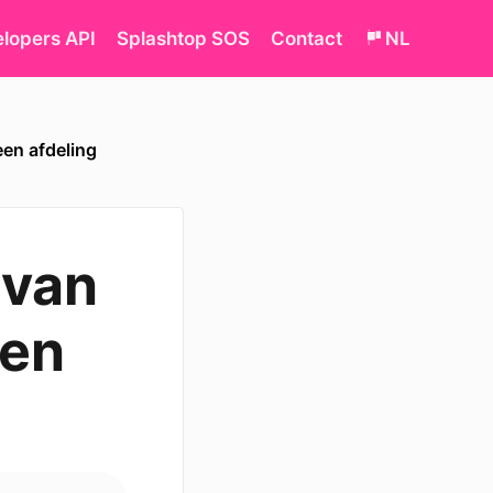
lopers API
Splashtop SOS
Contact
NL
en afdeling
 van
gen