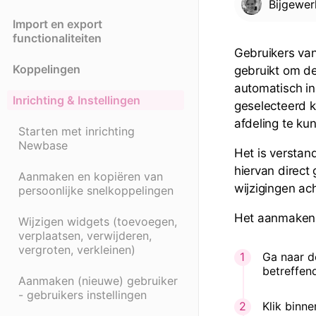
Bijgewe
Import en export
functionaliteiten
Gebruikers van
Koppelingen
gebruikt om de
automatisch in
Inrichting & Instellingen
geselecteerd 
afdeling te ku
Starten met inrichting
Newbase
Het is verstan
hiervan direct
Aanmaken en kopiëren van
wijzigingen ach
persoonlijke snelkoppelingen
Het aanmaken 
Wijzigen widgets (toevoegen,
verplaatsen, verwijderen,
vergroten, verkleinen)
Ga naar d
betreffe
Aanmaken (nieuwe) gebruiker
- gebruikers instellingen
Klik binn