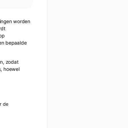
lingen worden
rdt
op
een bepaalde
en, zodat
s, hoewel
r de