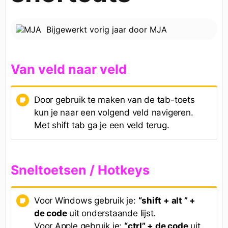
Bijgewerkt
vorig jaar
door
MJA
Van veld naar veld
Door gebruik te maken van de tab-toets
kun je naar een volgend veld navigeren.
Met shift tab ga je een veld terug.
Sneltoetsen /
H
otkeys
Voor Windows gebruik je:
“shift + alt ” +
de code
uit onderstaande lijst.
Voor Apple gebruik je:
“ctrl” + de code
uit