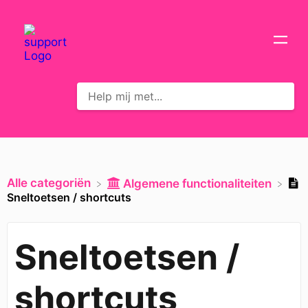
Alle categoriën
​Algemene functionaliteiten
Sneltoetsen / shortcuts
Sneltoetsen /
shortcuts