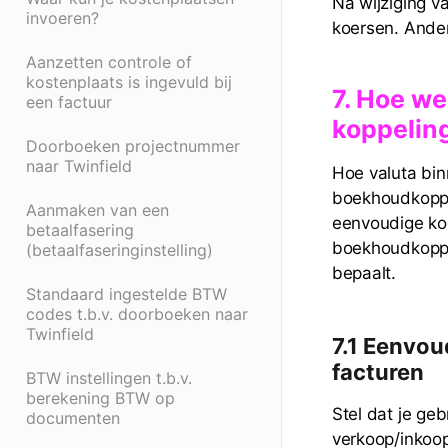
Na wijziging v
invoeren?
koersen. Ande
Aanzetten controle of
kostenplaats is ingevuld bij
7. Hoe we
een factuur
koppelin
Doorboeken projectnummer
naar Twinfield
Hoe valuta bin
boekhoudkoppe
Aanmaken van een
eenvoudige kop
betaalfasering
boekhoudkoppel
(betaalfaseringinstelling)
bepaalt.
Standaard ingestelde BTW
codes t.b.v. doorboeken naar
Twinfield
7.1 Eenvou
facturen
BTW instellingen t.b.v.
berekening BTW op
Stel dat je ge
documenten
verkoop/inkoo