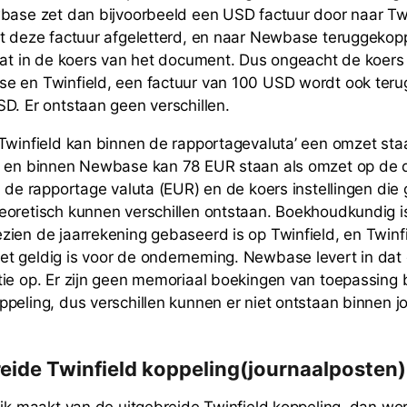
base zet dan bijvoorbeeld een USD factuur door naar Twi
t deze factuur afgeletterd, en naar Newbase teruggekopp
aat in de koers van het document. Dus ongeacht de koers i
 en Twinfield, een factuur van 100 USD wordt ook terug
D. Er ontstaan geen verschillen.
Twinfield kan binnen de rapportagevaluta’ een omzet st
 en binnen Newbase kan 78 EUR staan als omzet op de de
n de rapportage valuta (EUR) en de koers instellingen die
oretisch kunnen verschillen ontstaan. Boekhoudkundig is
ien de jaarrekening gebaseerd is op Twinfield, en Twinfi
 geldig is voor de onderneming. Newbase levert in dat 
ie op. Er zijn geen memoriaal boekingen van toepassing b
peling, dus verschillen kunnen er niet ontstaan binnen j
reide Twinfield koppeling(journaalposten)
uik maakt van de uitgebreide Twinfield koppeling, dan wo