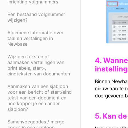
inrichting volgnummers
Een bestaand volgnummer
wijzigen?
Algemene informatie over
taal en vertalingen in
Newbase
Wijzigen teksten of
4
. Wanne
aanmaken vertalingen van
instellin
printlabels, start-,
eindteksten van documenten
Binnen Newbase
Aanmaken van een sjabloon
nieuw aan te m
voor een bericht of start/eind
doorgevoerd b
tekst van een document en
hoe koppel je een ander
sjabloon?
5. Kan d
Samenvoegcodes / merge
codes in een sjabloon