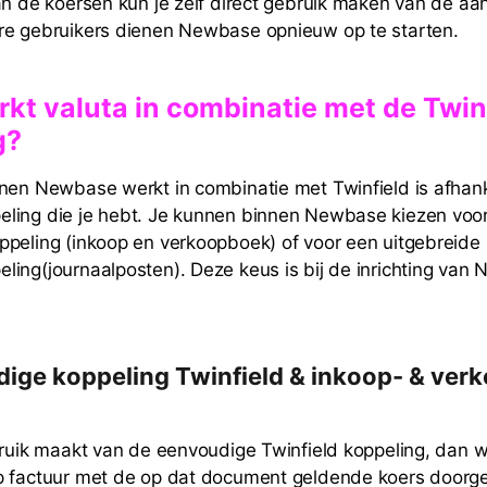
an de koersen kun je zelf direct gebruik maken van de a
re gebruikers dienen Newbase opnieuw op te starten.
rkt valuta in combinatie met de Twin
g?
nen Newbase werkt in combinatie met Twinfield is afhank
ling die je hebt. Je kunnen binnen Newbase kiezen voo
peling (inkoop en verkoopboek) of voor een uitgebreide
ing(journaalposten). Deze keus is bij de inrichting van
dige koppeling Twinfield & inkoop- & ver
bruik maakt van de eenvoudige Twinfield koppeling, dan 
p factuur met de op dat document geldende koers doorge