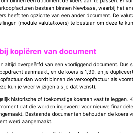
jk om binnen een document de koers aan te passen. Er k
verkoopfacturen bestaan binnen Newbase, waarbij het e
rs heeft ten opzichte van een ander document. De valut
ellingen (module valutatkoers) te bestaan om deze te kun
 bij kopiëren van document
 altijd overgeërfd van een voorliggend document. Dus st
opdracht aanmaakt, en de koers is 1,39, en je dupliceer
opfactuur dan wordt binnen de verkoopfactuur als voorst
eze kun je weer wijzigen als je dat wenst).
gelijk historische of toekomstige koersen vast te leggen.
 moment dat die worden ingevoerd voor nieuwe financië
angemaakt. Bestaande documenten behouden de koers v
ent werd aangemaakt.