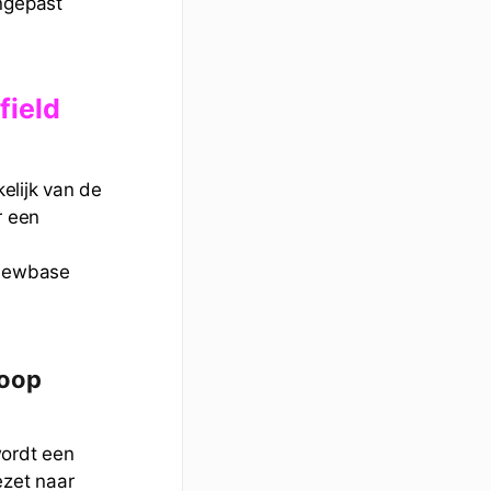
angepast
field
elijk van de
r een
 Newbase
koop
wordt een
zet naar