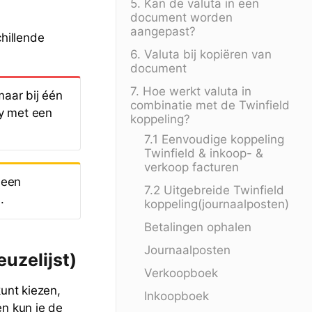
5. Kan de valuta in een
document worden
aangepast?
hillende
6. Valuta bij kopiëren van
document
7. Hoe werkt valuta in
aar bij één
combinatie met de Twinfield
ny met een
koppeling?
7.1 Eenvoudige koppeling
Twinfield & inkoop- &
verkoop facturen
 een
7.2 Uitgebreide Twinfield
.
koppeling(journaalposten)
Betalingen ophalen
Journaalposten
uzelijst)
Verkoopboek
unt kiezen,
Inkoopboek
en kun je de