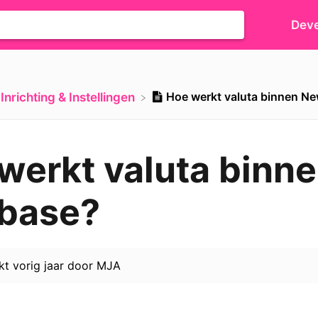
Deve
Hoe werkt valuta binnen N
​Inrichting & Instellingen
werkt valuta binn
base?
rkt
vorig jaar
door
MJA