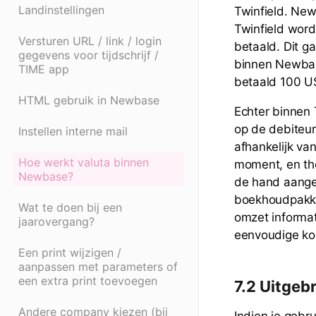
Landinstellingen
Twinfield. New
Twinfield word
Versturen URL / link / login
betaald. Dit g
gegevens voor tijdschrijf /
binnen Newbase
TIME app
betaald 100 US
HTML gebruik in Newbase
Echter binnen 
op de debiteur
Instellen interne mail
afhankelijk va
Hoe werkt valuta binnen
moment, en the
Newbase?
de hand aangez
boekhoudpakket
Wat te doen bij een
omzet informat
jaarovergang?
eenvoudige kop
Een print wijzigen /
aanpassen met parameters of
een extra print toevoegen
7.2 Uitgeb
Andere company kiezen (bij
Indien je gebr