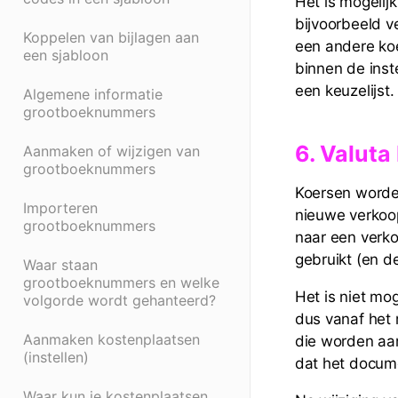
Het is mogeli
bijvoorbeeld 
Koppelen van bijlagen aan
een andere koe
een sjabloon
binnen de inst
een keuzelijst.
Algemene informatie
grootboeknummers
6. Valuta
Aanmaken of wijzigen van
grootboeknummers
Koersen worden
Importeren
nieuwe verkoop
grootboeknummers
naar een verko
gebruikt (en d
Waar staan
grootboeknummers en welke
Het is niet mo
volgorde wordt gehanteerd?
dus vanaf het
Aanmaken kostenplaatsen
die worden a
(instellen)
dat het docum
Waar kun je kostenplaatsen