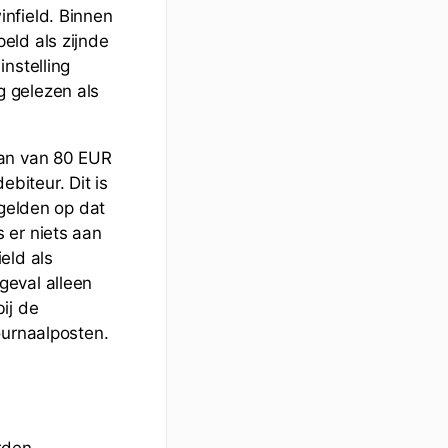
nfield. Binnen
eld als zijnde
nstelling
 gelezen als
aan van 80 EUR
biteur. Dit is
 gelden op dat
 er niets aan
eld als
geval alleen
ij de
ournaalposten.
rden