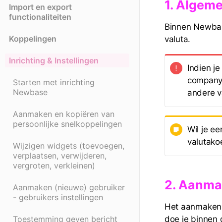
1. Algem
Import en export
functionaliteiten
Binnen Newbas
Koppelingen
valuta.
Inrichting & Instellingen
Indien j
company 
Starten met inrichting
Newbase
andere v
Aanmaken en kopiëren van
persoonlijke snelkoppelingen
Wil je ee
valutakoe
Wijzigen widgets (toevoegen,
verplaatsen, verwijderen,
vergroten, verkleinen)
2. Aanma
Aanmaken (nieuwe) gebruiker
- gebruikers instellingen
Het aanmaken v
doe je binnen 
Toestemming geven bericht