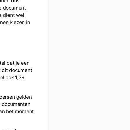
unnen dus
ne document
a dient wel
nen kiezen in
el dat je een
t dit document
el ook 1,39
 Koersen gelden
le documenten
an het moment