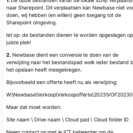
1.
De oude bestanden vanaf de lokale schijf verplaats
naar Sharepoint. Dit verplaatsen kan Newbase niet voo
doen, wij hebben (en willen) geen toegang tot de
Sharepoint omgeving.
let op: de bestanden dienen te worden opgeslagen o
juiste plek!
2.
Newbase dient een conversie te doen van de
verwijzing naar het bestandspad welk ieder bestand b
het opslaan heeft meegekregen.
Bijvoorbeeld een offerte heeft nu als verwijzing:
W:\Newbase\Verkoop\Verkoopofferte\2023\VOF2023
Maar dat moet worden:
Site naam \ Drive naam \ Cloud pad \ Cloud folder ID
Neem contact op met je ICT beheerder om de