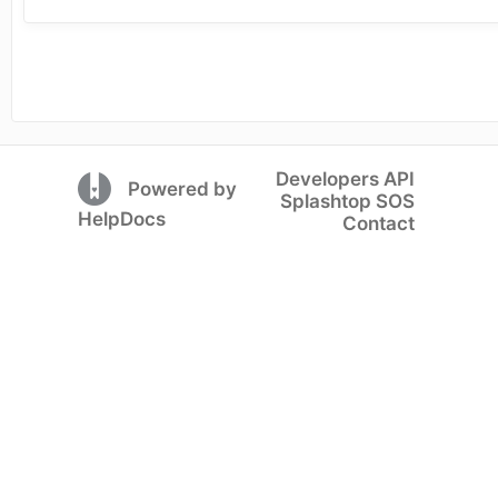
Developers API
(opens in a new tab)
Powered by
Splashtop SOS
(opens in a new tab)
HelpDocs
Contact