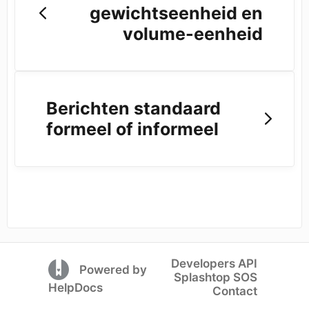
gewichtseenheid en
volume-eenheid
Berichten standaard
formeel of informeel
Developers API
(opens in a new tab)
Powered by
Splashtop SOS
(opens in a new tab)
HelpDocs
Contact