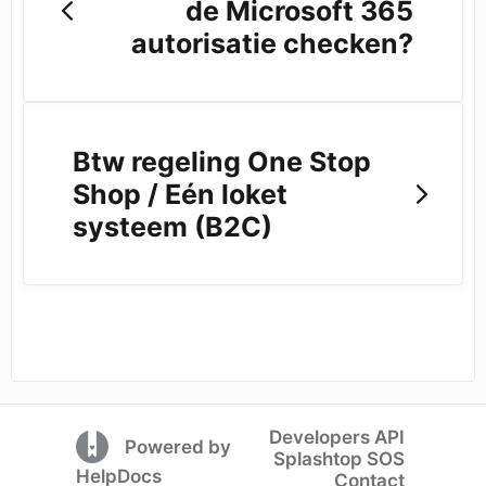
de Microsoft 365
autorisatie checken?
Btw regeling One Stop
Shop / Eén loket
systeem (B2C)
Developers API
(opens in a new tab)
Powered by
Splashtop SOS
(opens in a new tab)
HelpDocs
Contact